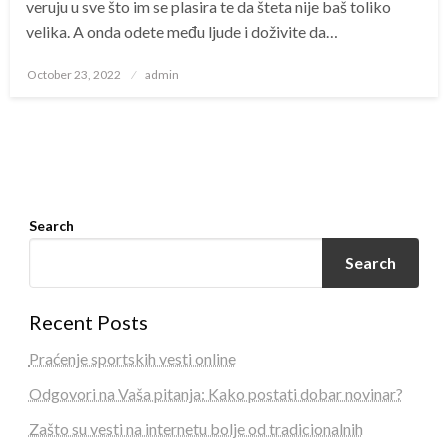
veruju u sve što im se plasira te da šteta nije baš toliko
velika. A onda odete među ljude i doživite da…
Posted
October 23, 2022
admin
on
Search
Search
Recent Posts
Praćenje sportskih vesti online
Odgovori na Vaša pitanja: Kako postati dobar novinar?
Zašto su vesti na internetu bolje od tradicionalnih