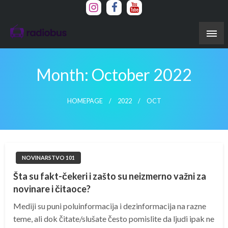
Skip
to
content
Month:
October 2022
HOMEPAGE
2022
OCT
NOVINARSTVO 101
Šta su fakt-čekeri i zašto su neizmerno važni za
novinare i čitaoce?
Mediji su puni poluinformacija i dezinformacija na razne
teme, ali dok čitate/slušate često pomislite da ljudi ipak ne