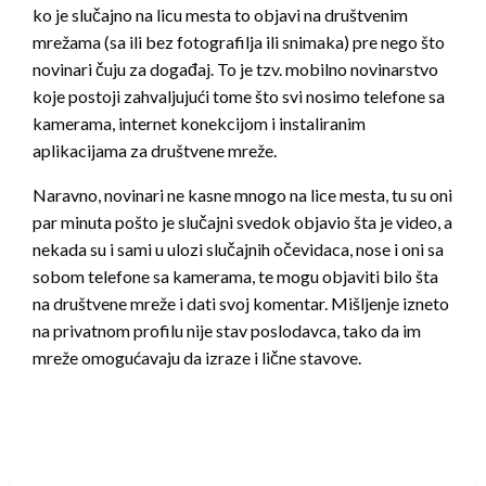
ko je slučajno na licu mesta to objavi na društvenim
mrežama (sa ili bez fotografilja ili snimaka) pre nego što
novinari čuju za događaj. To je tzv. mobilno novinarstvo
koje postoji zahvaljujući tome što svi nosimo telefone sa
kamerama, internet konekcijom i instaliranim
aplikacijama za društvene mreže.
Naravno, novinari ne kasne mnogo na lice mesta, tu su oni
par minuta pošto je slučajni svedok objavio šta je video, a
nekada su i sami u ulozi slučajnih očevidaca, nose i oni sa
sobom telefone sa kamerama, te mogu objaviti bilo šta
na društvene mreže i dati svoj komentar. Mišljenje izneto
na privatnom profilu nije stav poslodavca, tako da im
mreže omogućavaju da izraze i lične stavove.