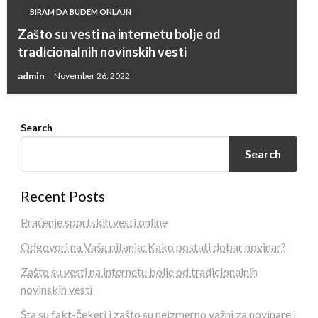
BIRAM DA BUDEM ONLAJN
Zašto su vesti na internetu bolje od
tradicionalnih novinskih vesti
admin
November 26, 2022
Search
Search
Recent Posts
Praćenje sportskih vesti online
Odgovori na Vaša pitanja: Kako postati dobar novinar?
Zašto su vesti na internetu bolje od tradicionalnih
novinskih vesti
Šta su fakt-čekeri i zašto su neizmerno važni za novinare i