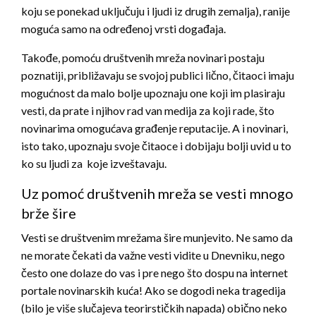
koju se ponekad uključuju i ljudi iz drugih zemalja), ranije
moguća samo na određenoj vrsti događaja.
Takođe, pomoću društvenih mreža novinari postaju
poznatiji, približavaju se svojoj publici lično, čitaoci imaju
mogućnost da malo bolje upoznaju one koji im plasiraju
vesti, da prate i njihov rad van medija za koji rade, što
novinarima omogućava građenje reputacije. A i novinari,
isto tako, upoznaju svoje čitaoce i dobijaju bolji uvid u to
ko su ljudi za koje izveštavaju.
Uz pomoć društvenih mreža se vesti mnogo
brže šire
Vesti se društvenim mrežama šire munjevito. Ne samo da
ne morate čekati da važne vesti vidite u Dnevniku, nego
često one dolaze do vas i pre nego što dospu na internet
portale novinarskih kuća! Ako se dogodi neka tragedija
(bilo je više slučajeva teorirstičkih napada) obično neko