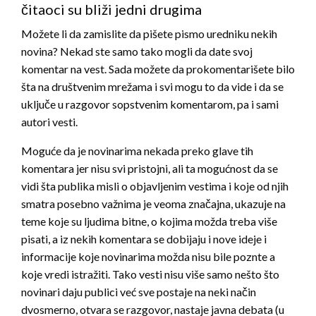
čitaoci su bliži jedni drugima
Možete li da zamislite da pišete pismo uredniku nekih
novina? Nekad ste samo tako mogli da date svoj
komentar na vest. Sada možete da prokomentarišete bilo
šta na društvenim mrežama i svi mogu to da vide i da se
uključe u razgovor sopstvenim komentarom, pa i sami
autori vesti.
Moguće da je novinarima nekada preko glave tih
komentara jer nisu svi pristojni, ali ta mogućnost da se
vidi šta publika misli o objavljenim vestima i koje od njih
smatra posebno važnima je veoma značajna, ukazuje na
teme koje su ljudima bitne, o kojima možda treba više
pisati, a iz nekih komentara se dobijaju i nove ideje i
informacije koje novinarima možda nisu bile poznte a
koje vredi istražiti. Tako vesti nisu više samo nešto što
novinari daju publici već sve postaje na neki način
dvosmerno, otvara se razgovor, nastaje javna debata (u