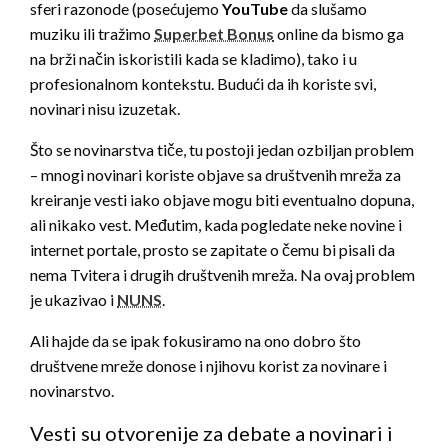
sferi razonode (posećujemo
YouTube
da slušamo
muziku ili tražimo
Superbet Bonus
online da bismo ga
na brži način iskoristili kada se kladimo), tako i u
profesionalnom kontekstu. Budući da ih koriste svi,
novinari nisu izuzetak.
Što se novinarstva tiče, tu postoji jedan ozbiljan problem
– mnogi novinari koriste objave sa društvenih mreža za
kreiranje vesti iako objave mogu biti eventualno dopuna,
ali nikako vest. Međutim, kada pogledate neke novine i
internet portale, prosto se zapitate o čemu bi pisali da
nema Tvitera i drugih društvenih mreža. Na ovaj problem
je ukazivao i
NUNS
.
Ali hajde da se ipak fokusiramo na ono dobro što
društvene mreže donose i njihovu korist za novinare i
novinarstvo.
Vesti su otvorenije za debate a novinari i